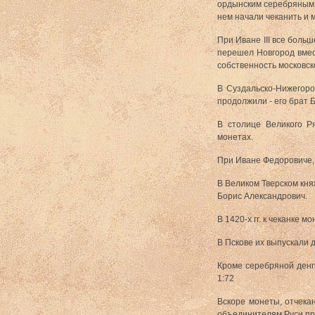
ордынским серебряным 
нем начали чеканить и 
При Иване III все боль
перешел Новгород вмест
собственность московск
В Суздальско-Нижегоро
продолжили - его брат 
В столице Великого Ря
монетах.
При Иване Федоровиче, 
В Великом Тверском кня
Борис Александрович.
В 1420-х гг. к чеканке 
В Пскове их выпускали д
Кроме серебряной денги
1:72
Вскоре монеты, отчека
объединителям Руси пр