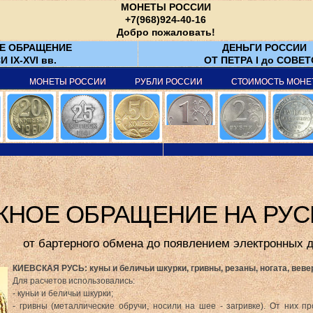
МОНЕТЫ РОССИИ
+7(968)924-40-16
Добро пожаловать!
Е ОБРАЩЕНИЕ
ДЕНЬГИ РОССИИ
И IX-XVI вв.
ОТ ПЕТРА I до СОВЕ
Я
МОНЕТЫ РОССИИ
РУБЛИ РОССИИ
СТОИМОСТЬ МОНЕ
НОЕ ОБРАЩЕНИЕ НА РУСИ 
от бартерного обмена до появлением электронных д
КИЕВСКАЯ РУСЬ: куны и беличьи шкурки, гривны, резаны, ногата, веве
Для расчетов использовались:
- куньи и беличьи шкурки;
- гривны (металлические обручи, носили на шее - загривке). От них 