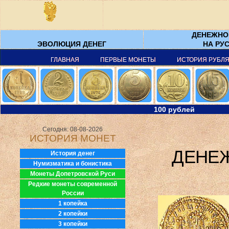
ДЕНЕЖНО
ЭВОЛЮЦИЯ ДЕНЕГ
НА РУС
ГЛАВНАЯ
ПЕРВЫЕ МОНЕТЫ
ИСТОРИЯ РУБЛ
100 рублей
Сегодня: 08-08-2026
ИСТОРИЯ МОНЕТ
ДЕНЕЖ
История денег
Нумизматика и бонистика
Монеты Допетровской Руси
Редкие монеты современной
России
1 копейка
2 копейки
3 копейки