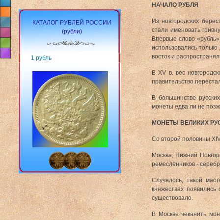
НАЧАЛО РУБЛЯ
Из новгородских берест
КАТАЛОГ РУБЛЕЙ РОССИИ
стали именовать гривну
(рубли)
Впервые слово «рубль»
использовались только 
восток и распространяли
1 рубль
В XV в. вес новгородск
правительство перестал
В большинстве русски
монеты едва ли не позже
МОНЕТЫ ВЕЛИКИХ РУ
Со второй половины XIV
Москва, Нижний Новгор
ремесленников - серебр
Случалось, такой мас
княжествах появились
существовало.
В Москве чеканить мо