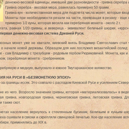
денежно-весовой единицы, имевшей две разновидности - гривна серебра и
Гривна серебра - весовая мера, равнялась примерно 50 грамм.
Гривна кун - количественная мера для подсчета числа монет, которые вход
Монеты при необходимости резали на части, превращая в резану - еще 
примерно 1/2 куны, которая весила как серебряная монета - около 2 г.
ата, равная 1/20 гривны, и веверица - эквивалент беличьей шкурки, «курс»
первая денежно-весовая система Древней Руси.
ривозных монет уже не хватало, киевский князь Владимир Святославич стал
 о начале новой державы. Образцом для них послужил византийский солид:
е - сам Владимир с трезубцем - родовым гербом Рюриковичей. Монета, как и
ком, серебряная монета - сребреником.
ребряную и медную, выпускало и южное Тмутараканское княжество.
Я НА РУСИ В «БЕЗМОНЕТНУЮ ЭПОХУ»
 из-за границы иссяк. Это совпало с распадом Киевской Руси и усилением Севе
е из чего. Возросло значение гривны, которая «материализовалась» в виде
ая гривна, новгородская гривна, черниговская гривна, литовская гривна. Дл
 также скот.
четах население вернулось к стеклянным бусинам, беличьим и куньим шк
ха сшивали в связки и скрепляли свинцовой печатью. Кое-где население всп
бири, применялись до XIX в.