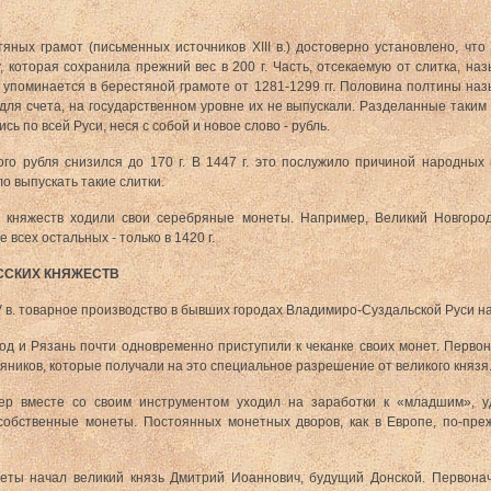
яных грамот (письменных источников XIII в.) достоверно установлено, что
, которая сохранила прежний вес в 200 г. Часть, отсекаемую от слитка, на
 упоминается в берестяной грамоте от 1281-1299 гг. Половина полтины наз
для счета, на государственном уровне их не выпускали. Разделанные таким
сь по всей Руси, неся с собой и новое слово - рубль.
ого рубля снизился до 170 г. В 1447 г. это послужило причиной народных 
о выпускать такие слитки.
х княжеств ходили свои серебряные монеты. Например, Великий Новгород
 всех остальных - только в 1420 г.
ССКИХ КНЯЖЕСТВ
 в. товарное производство в бывших городах Владимиро-Суздальской Руси н
од и Рязань почти одновременно приступили к чеканке своих монет. Первон
яников, которые получали на это специальное разрешение от великого князя
тер вместе со своим инструментом уходил на заработки к «младшим», у
 собственные монеты. Постоянных монетных дворов, как в Европе, по-пр
неты начал великий князь Дмитрий Иоаннович, будущий Донской. Первона