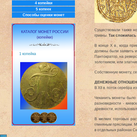
4 копейки
5 копеек
Способы оценки монет
Существовали также ног
КАТАЛОГ МОНЕТ РОССИИ
гривны.
Так сложилась 
(копейки)
В конце X в., когда п
должны были заявить и
1 копейка
Пантократор, на реверс
золотником, или златни
Собственную монету, се
ДЕНЕЖНЫЕ ОТНОШЕНИ
В XII в. поток серебра
Чеканить монеты было н
разновидности - киевск
древности, использовали
В мелких торговых рас
глиняным пряслицам. Ме
в отдельных районах Си