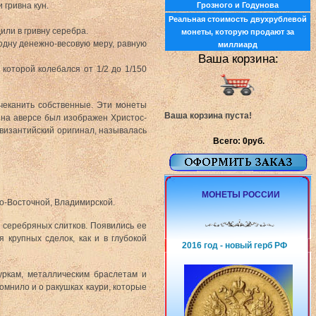
 гривна кун.
Грозного и Годунова
Реальная стоимость двухрублевой
или в гривну серебра.
монеты, которую продают за
одну денежно-весовую меру, равную
миллиард
Ваша корзина:
 которой колебался от 1/2 до 1/150
 чеканить собственные. Эти монеты
Ваша корзина пуста!
 на аверсе был изображен Христос-
 византийский оригинал, называлась
Всего: 0руб.
МОНЕТЫ РОССИИ
ро-Восточной, Владимирской.
 серебряных слитков. Появились ее
я крупных сделок, как и в глубокой
2016 год - новый герб РФ
уркам, металлическим браслетам и
омнило и о ракушках каури, которые