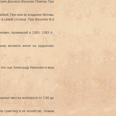
трия Донского Василии Тёмном. При
 саблей. При нем во владение Москвы
 самой столице. При Василии III в
ович, правивший в 1365- 1383 гг.,
анку великого князя на ордынских
- его сын Александр Иванович и внук
разных местах колебался от 1:60 до
ли сумятицу в ее хозяйство. Новым