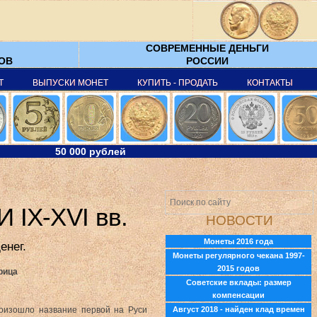
СОВРЕМЕННЫЕ ДЕНЬГИ
ТОВ
РОССИИ
Т
ВЫПУСКИ МОНЕТ
КУПИТЬ - ПРОДАТЬ
КОНТАКТЫ
50 000 рублей
IX-XVI вв.
НОВОСТИ
Монеты 2016 года
енег.
Монеты регулярного чекана 1997-
2015 годов
рица
Советские вклады: размер
компенсации
произошло название первой на Руси
Август 2018 - найден клад времен