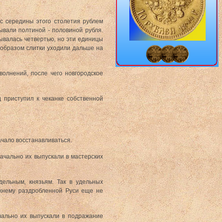
 с середины этого столетия рублем
зывали полтиной - половиной рубля.
ывалась четвертью, но эти единицы
 образом слитки уходили дальше на
волнений, после чего новгородское
 приступил к чеканке собственной
ачало восстанавливаться.
ачально их выпускали в мастерских
.
дельным, князьям. Так в удельных
ежнему раздробленной Руси еще не
чально их выпускали в подражание