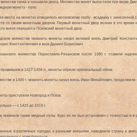
монетам танка и называли денга. Множество монет выпустили при внуке Дми
медную монету - пуло.
шее место на монетах отводилось московскому гербу - всаднику с занесенной
е со своим монетным двором. Первый монетный двор возник в это время и в
ого князя перешел и Псковский монетный двор.
дском княжестве чеканить монеты начал великий князь Дмитрий Константин
Борис Константинович и внук Даниил Борисович.
занского княжества Переславле-Рязанском после 1380 г. ставили надчек
правившем в 1427-1456 гг., монеты обрели оригинальный облик.
жестве в 1400 г. чеканить монеты начал князь Иван Михайлович, продолжили 
монеты приступили Новгород и Псков.
ольше — с 1425 до 1510 г.
 чеканили также медные пулы. Курс их не был установлен с точностью и в 
ненные в различных городах и разными князьями, наводнили страну и внес
иходилось с этим бороться.