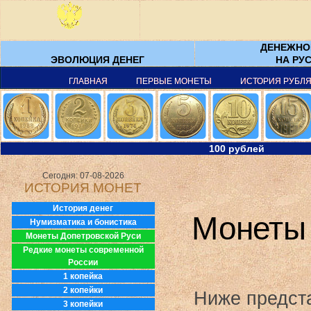
ДЕНЕЖНО
ЭВОЛЮЦИЯ ДЕНЕГ
НА РУС
ГЛАВНАЯ
ПЕРВЫЕ МОНЕТЫ
ИСТОРИЯ РУБЛ
100 рублей
Сегодня: 07-08-2026
ИСТОРИЯ МОНЕТ
История денег
Монеты 
Нумизматика и бонистика
Монеты Допетровской Руси
Редкие монеты современной
России
1 копейка
2 копейки
Ниже предста
3 копейки