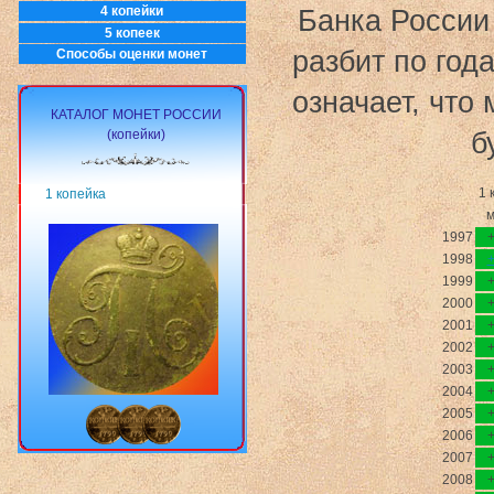
4 копейки
Банка России
5 копеек
разбит по год
Способы оценки монет
означает, что
КАТАЛОГ МОНЕТ РОССИИ
(копейки)
б
1 
1 копейка
1997
1998
1999
2000
2001
2002
2003
2004
2005
2006
2007
2008